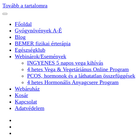
Tovább a tartalomra
Főoldal
Gyógynövények A-É
Blog
BEMER fizikai érterápia
Egészségklub
Webinárok/Események
INGYENES 5 napos vega kihívás
4 hetes Vega & Vegetáriánus Online Program
PCOS, hormonok és a láthatatlan összefüggések
4 hetes Hormonális Anyagcsere Program
Webáruház
Kosár
Kapcsolat
Adatvédelem