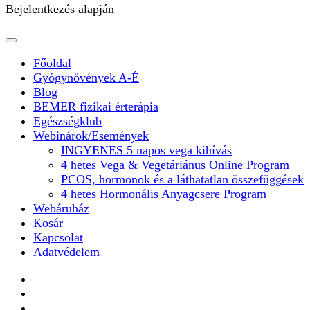
Bejelentkezés alapján
Főoldal
Gyógynövények A-É
Blog
BEMER fizikai érterápia
Egészségklub
Webinárok/Események
INGYENES 5 napos vega kihívás
4 hetes Vega & Vegetáriánus Online Program
PCOS, hormonok és a láthatatlan összefüggések
4 hetes Hormonális Anyagcsere Program
Webáruház
Kosár
Kapcsolat
Adatvédelem