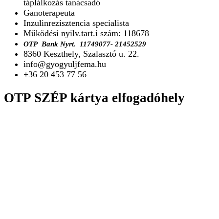
táplálkozás tanácsadó
Ganoterapeuta
Inzulinrezisztencia specialista
Működési nyilv.tart.i szám: 118678
O
TP Bank Nyrt.
11749077- 21452529
8360 Keszthely, Szalasztó u. 22.
info@gyogyuljfema.hu
+36 20 453 77 56
OTP SZÉP kártya elfogadóhely