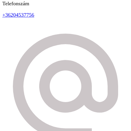
Telefonszám
+36204537756