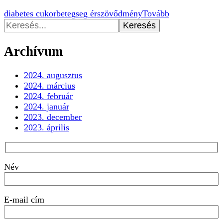
diabetes cukorbetegseg érszövődmény
Tovább
Keresés:
Archívum
2024. augusztus
2024. március
2024. február
2024. január
2023. december
2023. április
Név
E-mail cím