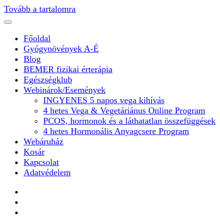
Tovább a tartalomra
Főoldal
Gyógynövények A-É
Blog
BEMER fizikai érterápia
Egészségklub
Webinárok/Események
INGYENES 5 napos vega kihívás
4 hetes Vega & Vegetáriánus Online Program
PCOS, hormonok és a láthatatlan összefüggések
4 hetes Hormonális Anyagcsere Program
Webáruház
Kosár
Kapcsolat
Adatvédelem