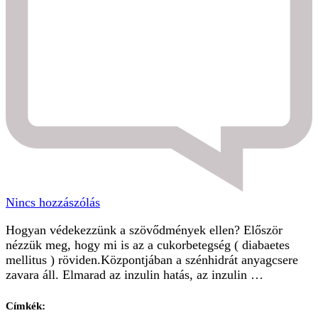
a(z)
Nincs hozzászólás
Cukorbetegség
Hogyan védekezzünk a szövődmények ellen? Először
szövődményei
nézzük meg, hogy mi is az a cukorbetegség ( diabaetes
bejegyzéshez
mellitus ) röviden.Központjában a szénhidrát anyagcsere
zavara áll. Elmarad az inzulin hatás, az inzulin …
Címkék: