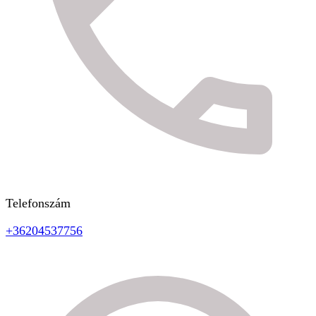
Telefonszám
+36204537756