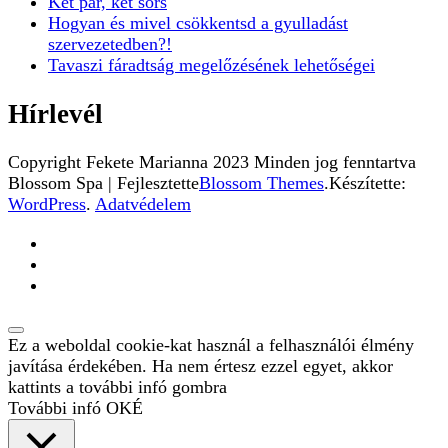
Két pár, két sors
Hogyan és mivel csökkentsd a gyulladást
szervezetedben?!
Tavaszi fáradtság megelőzésének lehetőségei
Hírlevél
Copyright Fekete Marianna 2023 Minden jog fenntartva
Blossom Spa | Fejlesztette
Blossom Themes
.Készítette:
WordPress
.
Adatvédelem
Ez a weboldal cookie-kat használ a felhasználói élmény
javítása érdekében. Ha nem értesz ezzel egyet, akkor
kattints a további infó gombra
További infó
OKÉ