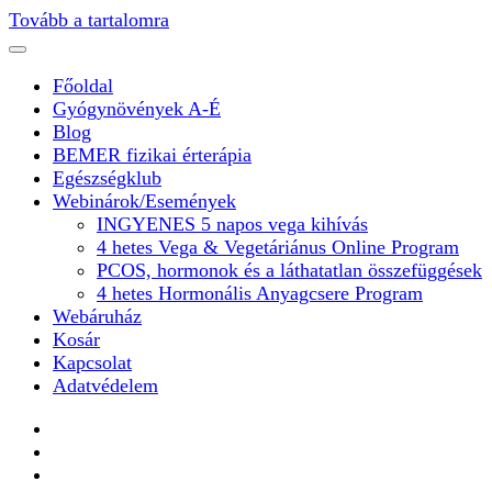
Tovább a tartalomra
Főoldal
Gyógynövények A-É
Blog
BEMER fizikai érterápia
Egészségklub
Webinárok/Események
INGYENES 5 napos vega kihívás
4 hetes Vega & Vegetáriánus Online Program
PCOS, hormonok és a láthatatlan összefüggések
4 hetes Hormonális Anyagcsere Program
Webáruház
Kosár
Kapcsolat
Adatvédelem