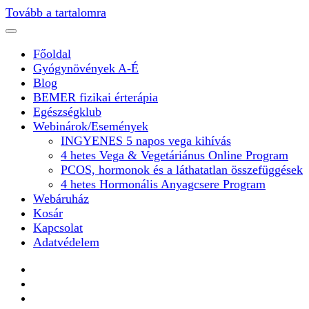
Tovább a tartalomra
Főoldal
Gyógynövények A-É
Blog
BEMER fizikai érterápia
Egészségklub
Webinárok/Események
INGYENES 5 napos vega kihívás
4 hetes Vega & Vegetáriánus Online Program
PCOS, hormonok és a láthatatlan összefüggések
4 hetes Hormonális Anyagcsere Program
Webáruház
Kosár
Kapcsolat
Adatvédelem