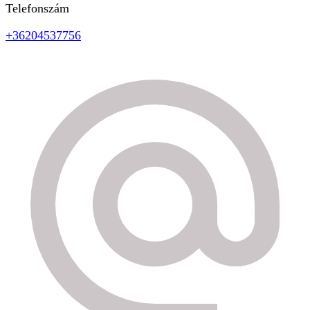
Telefonszám
+36204537756