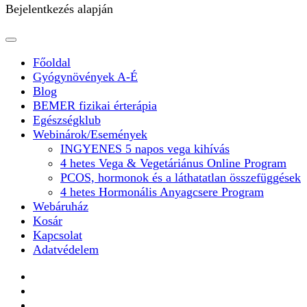
Bejelentkezés alapján
Főoldal
Gyógynövények A-É
Blog
BEMER fizikai érterápia
Egészségklub
Webinárok/Események
INGYENES 5 napos vega kihívás
4 hetes Vega & Vegetáriánus Online Program
PCOS, hormonok és a láthatatlan összefüggések
4 hetes Hormonális Anyagcsere Program
Webáruház
Kosár
Kapcsolat
Adatvédelem