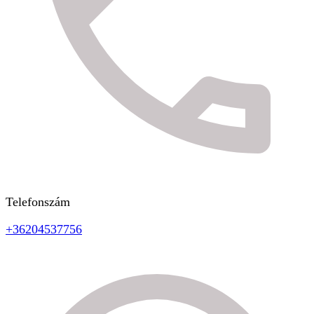
Telefonszám
+36204537756