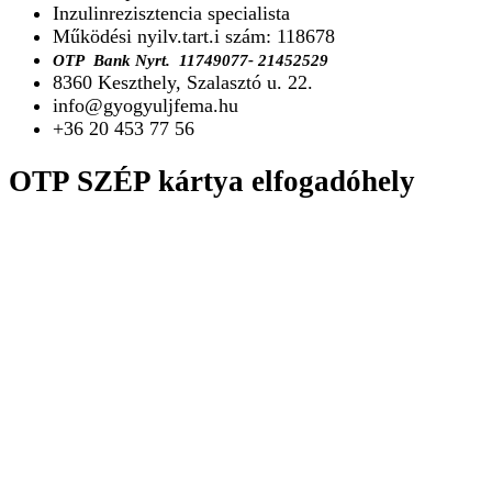
Inzulinrezisztencia specialista
Működési nyilv.tart.i szám: 118678
O
TP Bank Nyrt.
11749077- 21452529
8360 Keszthely, Szalasztó u. 22.
info@gyogyuljfema.hu
+36 20 453 77 56
OTP SZÉP kártya elfogadóhely