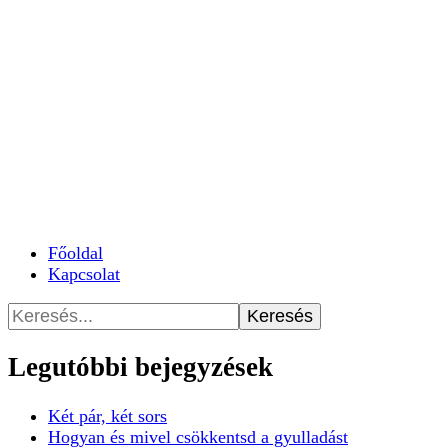
Főoldal
Kapcsolat
Keresés:
Legutóbbi bejegyzések
Két pár, két sors
Hogyan és mivel csökkentsd a gyulladást