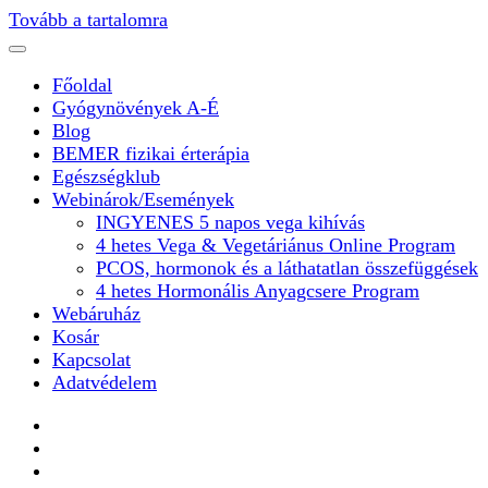
Tovább a tartalomra
Főoldal
Gyógynövények A-É
Blog
BEMER fizikai érterápia
Egészségklub
Webinárok/Események
INGYENES 5 napos vega kihívás
4 hetes Vega & Vegetáriánus Online Program
PCOS, hormonok és a láthatatlan összefüggések
4 hetes Hormonális Anyagcsere Program
Webáruház
Kosár
Kapcsolat
Adatvédelem