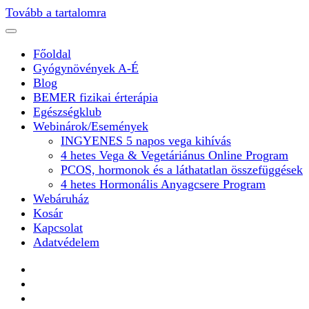
Tovább a tartalomra
Főoldal
Gyógynövények A-É
Blog
BEMER fizikai érterápia
Egészségklub
Webinárok/Események
INGYENES 5 napos vega kihívás
4 hetes Vega & Vegetáriánus Online Program
PCOS, hormonok és a láthatatlan összefüggések
4 hetes Hormonális Anyagcsere Program
Webáruház
Kosár
Kapcsolat
Adatvédelem