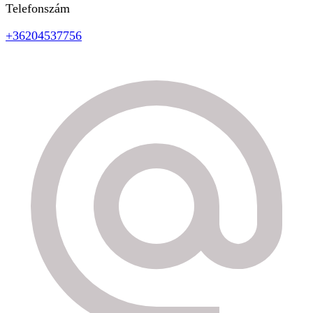
Telefonszám
+36204537756