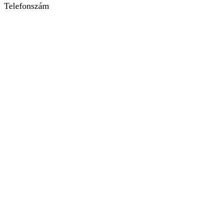
Telefonszám
+36204537756