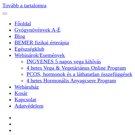
Tovább a tartalomra
Főoldal
Gyógynövények A-É
Blog
BEMER fizikai érterápia
Egészségklub
Webinárok/Események
INGYENES 5 napos vega kihívás
4 hetes Vega & Vegetáriánus Online Program
PCOS, hormonok és a láthatatlan összefüggések
4 hetes Hormonális Anyagcsere Program
Webáruház
Kosár
Kapcsolat
Adatvédelem