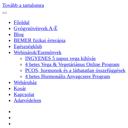
Tovább a tartalomra
Főoldal
Gyógynövények A-É
Blog
BEMER fizikai érterápia
Egészségklub
Webinárok/Események
INGYENES 5 napos vega kihívás
4 hetes Vega & Vegetáriánus Online Program
PCOS, hormonok és a láthatatlan összefüggések
4 hetes Hormonális Anyagcsere Program
Webáruház
Kosár
Kapcsolat
Adatvédelem