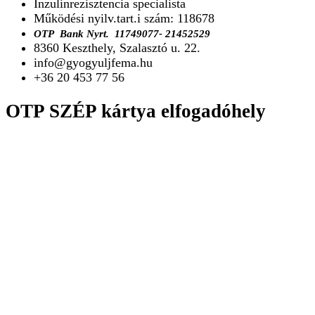
Inzulinrezisztencia specialista
Működési nyilv.tart.i szám: 118678
O
TP Bank Nyrt.
11749077- 21452529
8360 Keszthely, Szalasztó u. 22.
info@gyogyuljfema.hu
+36 20 453 77 56
OTP SZÉP kártya elfogadóhely