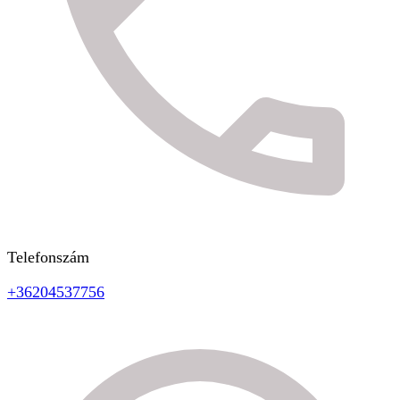
Telefonszám
+36204537756