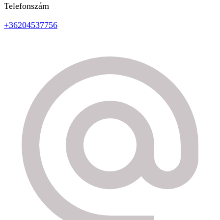
Telefonszám
+36204537756