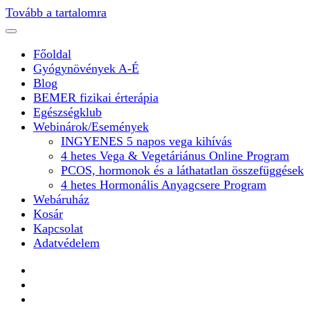
Tovább a tartalomra
Főoldal
Gyógynövények A-É
Blog
BEMER fizikai érterápia
Egészségklub
Webinárok/Események
INGYENES 5 napos vega kihívás
4 hetes Vega & Vegetáriánus Online Program
PCOS, hormonok és a láthatatlan összefüggések
4 hetes Hormonális Anyagcsere Program
Webáruház
Kosár
Kapcsolat
Adatvédelem