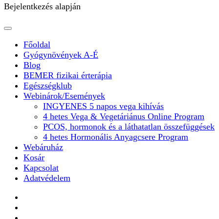
Bejelentkezés alapján
Főoldal
Gyógynövények A-É
Blog
BEMER fizikai érterápia
Egészségklub
Webinárok/Események
INGYENES 5 napos vega kihívás
4 hetes Vega & Vegetáriánus Online Program
PCOS, hormonok és a láthatatlan összefüggések
4 hetes Hormonális Anyagcsere Program
Webáruház
Kosár
Kapcsolat
Adatvédelem