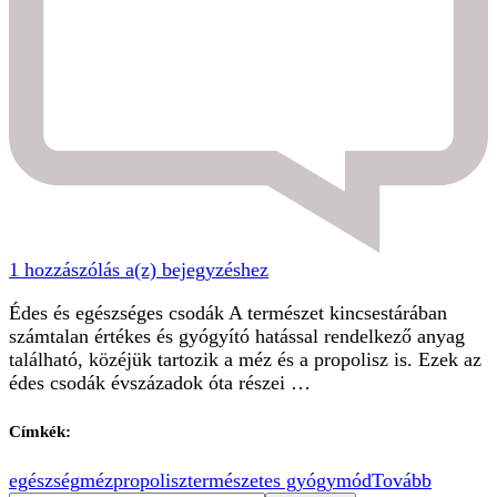
Méz
1 hozzászólás a(z)
bejegyzéshez
és
Édes és egészséges csodák A természet kincsestárában
propolisz
számtalan értékes és gyógyító hatással rendelkező anyag
található, közéjük tartozik a méz és a propolisz is. Ezek az
édes csodák évszázadok óta részei …
Címkék:
egészség
méz
propolisz
természetes gyógymód
Tovább