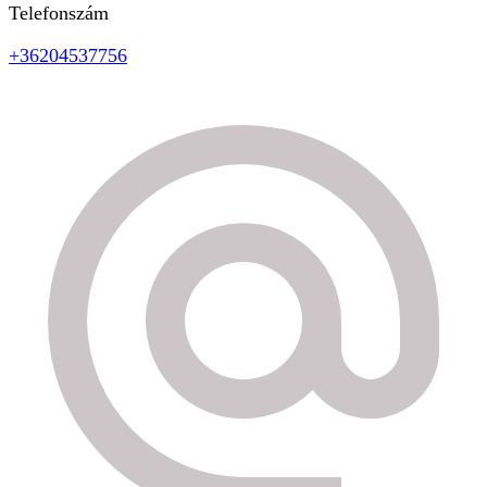
Telefonszám
+36204537756