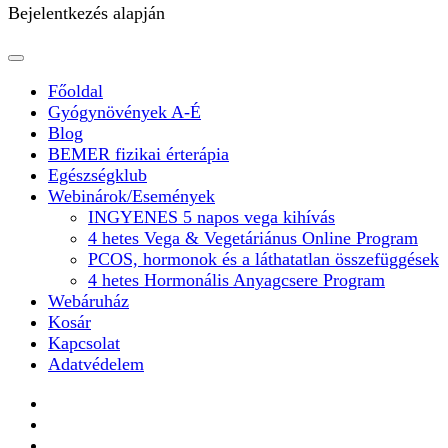
Bejelentkezés alapján
Főoldal
Gyógynövények A-É
Blog
BEMER fizikai érterápia
Egészségklub
Webinárok/Események
INGYENES 5 napos vega kihívás
4 hetes Vega & Vegetáriánus Online Program
PCOS, hormonok és a láthatatlan összefüggések
4 hetes Hormonális Anyagcsere Program
Webáruház
Kosár
Kapcsolat
Adatvédelem