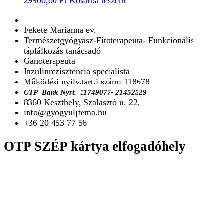
29900,00
Ft
Kosárba teszem
Fekete Marianna ev.
Természetgyógyász-Fitoterapeuta- Funkcionális
táplálkozás tanácsadó
Ganoterapeuta
Inzulinrezisztencia specialista
Működési nyilv.tart.i szám: 118678
O
TP Bank Nyrt.
11749077- 21452529
8360 Keszthely, Szalasztó u. 22.
info@gyogyuljfema.hu
+36 20 453 77 56
OTP SZÉP kártya elfogadóhely