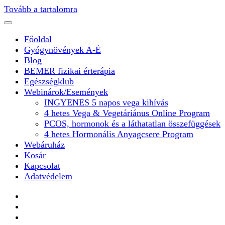
Tovább a tartalomra
Főoldal
Gyógynövények A-É
Blog
BEMER fizikai érterápia
Egészségklub
Webinárok/Események
INGYENES 5 napos vega kihívás
4 hetes Vega & Vegetáriánus Online Program
PCOS, hormonok és a láthatatlan összefüggések
4 hetes Hormonális Anyagcsere Program
Webáruház
Kosár
Kapcsolat
Adatvédelem