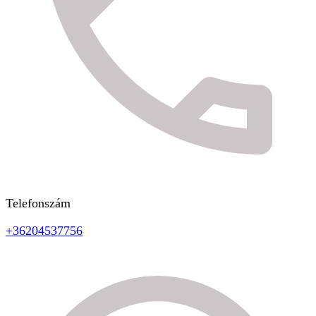
Telefonszám
+36204537756