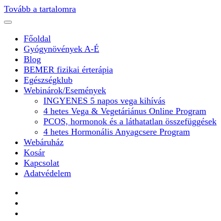
Tovább a tartalomra
Főoldal
Gyógynövények A-É
Blog
BEMER fizikai érterápia
Egészségklub
Webinárok/Események
INGYENES 5 napos vega kihívás
4 hetes Vega & Vegetáriánus Online Program
PCOS, hormonok és a láthatatlan összefüggések
4 hetes Hormonális Anyagcsere Program
Webáruház
Kosár
Kapcsolat
Adatvédelem