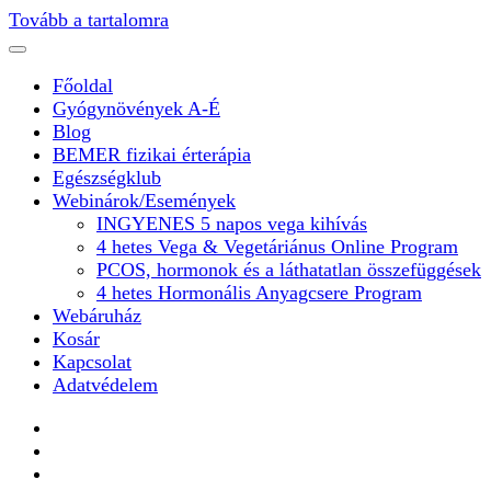
Tovább a tartalomra
Főoldal
Gyógynövények A-É
Blog
BEMER fizikai érterápia
Egészségklub
Webinárok/Események
INGYENES 5 napos vega kihívás
4 hetes Vega & Vegetáriánus Online Program
PCOS, hormonok és a láthatatlan összefüggések
4 hetes Hormonális Anyagcsere Program
Webáruház
Kosár
Kapcsolat
Adatvédelem