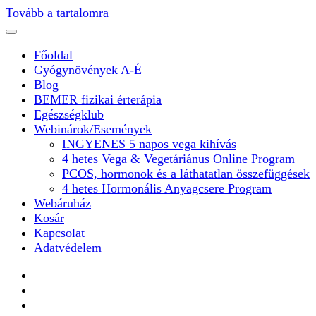
Tovább a tartalomra
Főoldal
Gyógynövények A-É
Blog
BEMER fizikai érterápia
Egészségklub
Webinárok/Események
INGYENES 5 napos vega kihívás
4 hetes Vega & Vegetáriánus Online Program
PCOS, hormonok és a láthatatlan összefüggések
4 hetes Hormonális Anyagcsere Program
Webáruház
Kosár
Kapcsolat
Adatvédelem